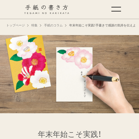
トップページ
特集
手紙のコラム
年末年始こそ実践！手書きで感謝の気持を伝えよう
手紙の基本
仕事の手紙の書き方
くらしの文例
仕事の文例
特集
ミドリオフィシャルサイト
年末年始こそ実践！