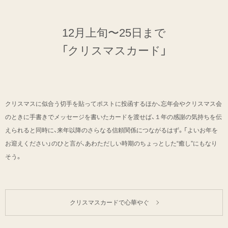
12月上旬〜25日まで
「クリスマスカード」
クリスマスに似合う切手を貼ってポストに投函するほか、忘年会やクリスマス会
のときに手書きでメッセージを書いたカードを渡せば、１年の感謝の気持ちを伝
えられると同時に、来年以降のさらなる信頼関係につながるはず。「よいお年を
お迎えください」のひと言が、あわただしい時期のちょっとした“癒し”にもなり
そう。
クリスマスカードで心華やぐ