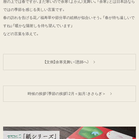
暦の上では春ですが、まだ寒いので余寒（よかん）見舞い。「余寒」とは日本語なら
ではの季節を感じる美しい言葉です。
春の訪れを告げる花／福寿草や節分草の絵柄が似合いそう。「春が待ち遠しいで
すね」「暖かな陽射しを待ち望んでいます」
などの言葉を添えて。
【文例】余寒見舞い（恩師へ）
時候の挨拶（季節の挨拶）2月＜如月：きさらぎ＞