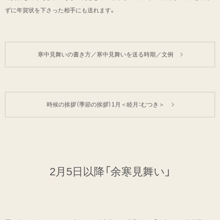
ずに年賀状を下さった相手にも送れます。
寒中見舞いの書き方／寒中見舞いを送る時期／文例
時候の挨拶（季節の挨拶）1月＜睦月：むつき＞
2月5日以降「余寒見舞い」