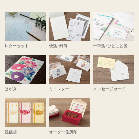
レターセット
便箋・封筒
一筆箋・ひとこと箋
はがき
ミニレター
メッセージカード
祝儀袋
オーダー住所印