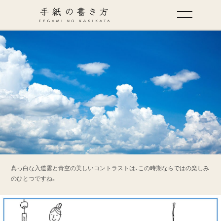
手紙の基本
仕事の手紙の書き方
くらしの文例
仕事の文例
特集
真っ白な入道雲と青空の美しいコントラストは、この時期ならではの楽しみ
のひとつですね。
ミドリオフィシャルサイト