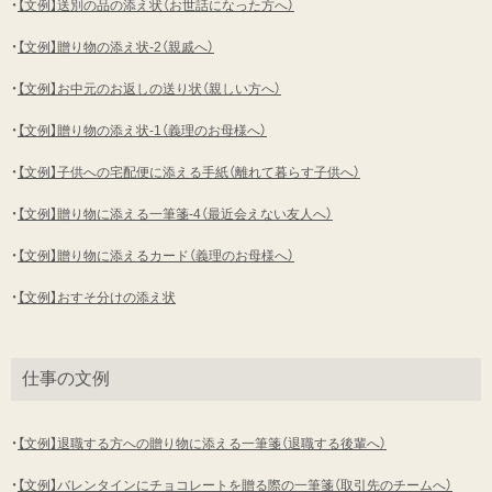
・
【文例】送別の品の添え状（お世話になった方へ）
・
【文例】贈り物の添え状-2（親戚へ）
・
【文例】お中元のお返しの送り状（親しい方へ）
・
【文例】贈り物の添え状-1（義理のお母様へ）
・
【文例】子供への宅配便に添える手紙（離れて暮らす子供へ）
・
【文例】贈り物に添える一筆箋-4（最近会えない友人へ）
・
【文例】贈り物に添えるカード（義理のお母様へ）
・
【文例】おすそ分けの添え状
仕事の文例
・
【文例】退職する方への贈り物に添える一筆箋（退職する後輩へ）
・
【文例】バレンタインにチョコレートを贈る際の一筆箋（取引先のチームへ）