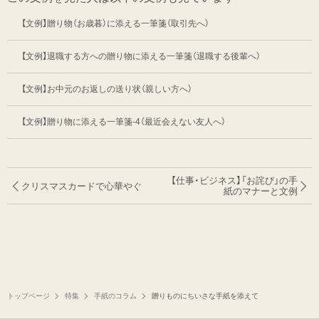
【文例】贈り物（お歳暮）に添える一筆箋（取引先へ）
【文例】退職する方への贈り物に添える一筆箋（退職する後輩へ）
【文例】お中元のお返しの送り状（親しい方へ）
【文例】贈り物に添える一筆箋-4（最近会えない友人へ）
【仕事・ビジネス】「お詫び」の手
クリスマスカードで心華やぐ
紙のマナーと文例
トップページ
特集
手紙のコラム
贈りものにちいさな手紙を添えて