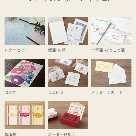
レターセット
便箋・封筒
一筆箋・ひとこと箋
はがき
ミニレター
メッセージカード
祝儀袋
オーダー住所印