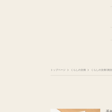
トップページ
くらしの文例
くらしの文例（例文
手