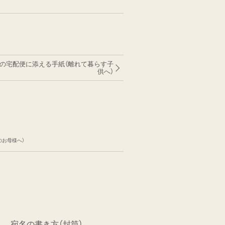
への宅配便に添える手紙（離れて暮らす子
供へ）
のお母様へ）
宛名の書き方（封筒）