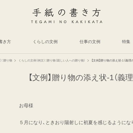
書き方
くらしの文例
仕事の文例
特集
）：贈り物
くらしの文例（例文）：贈り物（親しい人への贈り物）
【文例】贈り物の添え状-1（義理
【文例】贈り物の添え状-1（義
お母様
５月になり、ときおり陽射しに初夏を感じるようにな