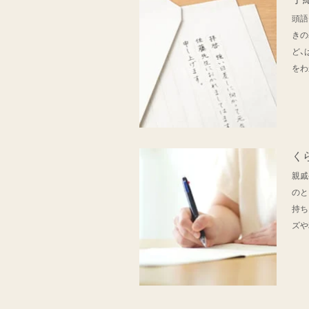
頭語
きの
ど、
をわ
く
親戚
のと
持ち
ズや