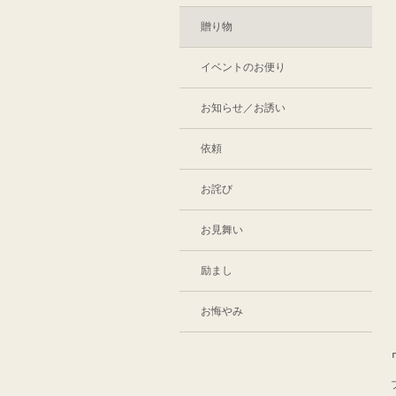
贈り物
イベントのお便り
お知らせ／お誘い
依頼
お詫び
お見舞い
励まし
お悔やみ