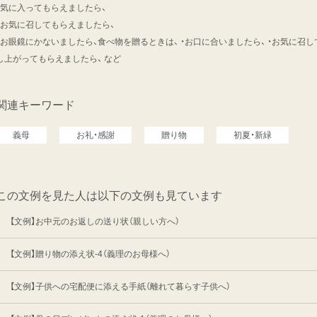
・気に入ってもらえましたら、
・お気に召してもらえましたら、
・お眼鏡にかないましたら、食べ物を贈るときは、 ・お口に合いましたら、 ・お気に召し
し上がってもらえましたら、 など
関連キーワード
義母
お礼・感謝
贈り物
初夏・新緑
この文例を見た人は以下の文例も見ています
【文例】お中元のお返しの送り状（親しい方へ）
【文例】贈り物の添え状-4（義理のお母様へ）
【文例】子供への宅配便に添える手紙（離れて暮らす子供へ）