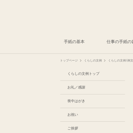
手紙の基本
仕事の手紙の
トップページ
くらしの文例
くらしの文例（例文
くらしの文例トップ
お礼／感謝
喪中はがき
お祝い
ご挨拶