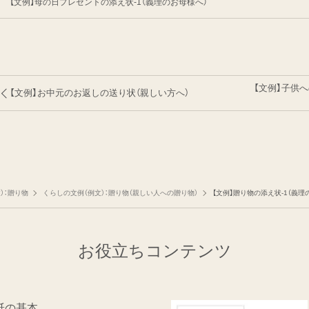
【文例】母の日プレゼントの添え状-1（義理のお母様へ）
【文例】子供
【文例】お中元のお返しの送り状（親しい方へ）
）：贈り物
くらしの文例（例文）：贈り物（親しい人への贈り物）
【文例】贈り物の添え状-1（義理
お役立ちコンテンツ
紙の基本