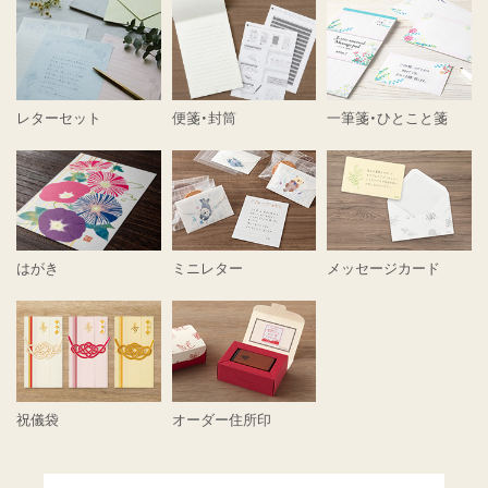
レターセット
便箋・封筒
一筆箋・ひとこと箋
はがき
ミニレター
メッセージカード
祝儀袋
オーダー住所印