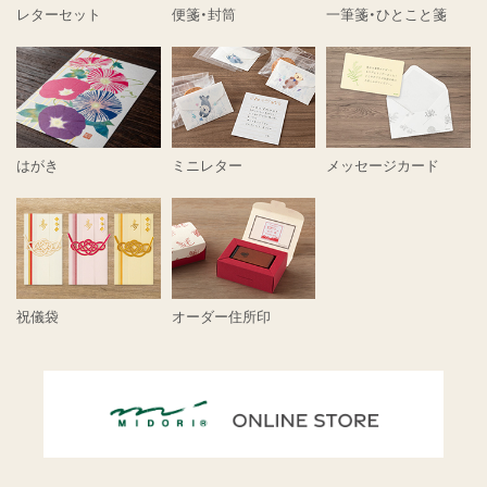
レターセット
便箋・封筒
一筆箋・ひとこと箋
はがき
ミニレター
メッセージカード
祝儀袋
オーダー住所印