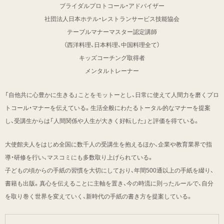
ブライダルプロトコール・アドバイザー
社団法人日本ホテル・レストランサービス技能協会
テーブルマナーマスター認定講師
（西洋料理、日本料理、中国料理全て）
キッズコーチング取得者
メンタルトレーナー
「自他共に心豊かに生きる」ことをモットーとし、日常に使えて人間力を磨くプロ
トコール・マナーを伝えている。生活全般にわたるトータル的なマナーを提案
し、受講生からは「人間関係や人生が大きく好転した」と評価を得ている。
大使館夫人をはじめ全国に数千人の受講生を抱えるほか、企業や教育業界で指
導・研修を行い、マスコミにも多数取り上げられている。
子どもの頃からの手紙の習慣を大切にしており、年間500通以上の手紙を綴り、
書籍も出版。真心を伝えることに主軸を置き、今の時流に則ったルールで、自分
を取り巻く世界を変えていく、新時代の手紙の書き方を提案している。