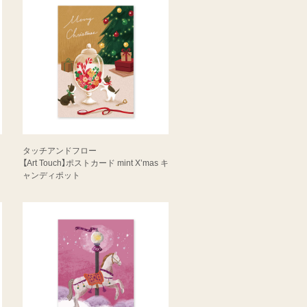
タッチアンドフロー
【Art Touch】ポストカード mint X’mas キ
ャンディポット