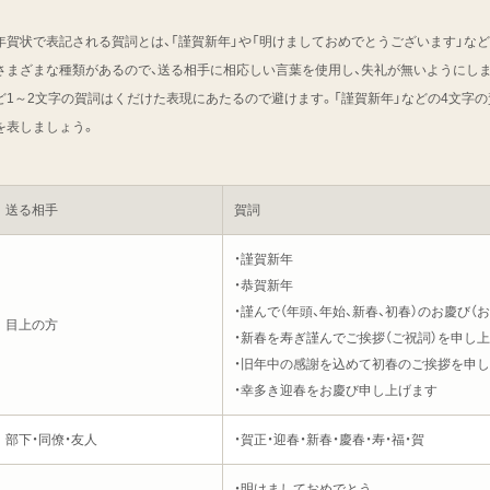
年賀状で表記される賀詞とは、「謹賀新年」や「明けましておめでとうございます」な
さまざまな種類があるので、送る相手に相応しい言葉を使用し、失礼が無いようにしまし
ど1～2文字の賀詞はくだけた表現にあたるので避けます。「謹賀新年」などの4文字
を表しましょう。
送る相手
賀詞
・謹賀新年
・恭賀新年
・謹んで（年頭、年始、新春、初春）のお慶び（
目上の方
・新春を寿ぎ謹んでご挨拶（ご祝詞）を申し
・旧年中の感謝を込めて初春のご挨拶を申
・幸多き迎春をお慶び申し上げます
部下・同僚・友人
・賀正・迎春・新春・慶春・寿・福・賀
・明けましておめでとう