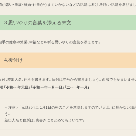
調が悪い・事故・離婚・仕事がうまくいかないなどの話題は避け、明るい話題を選びま
3.思いやりの言葉を添える末文
相手の健康や繁栄、幸福などを祈る思いやりの言葉を添えます。
4.後付け
日付、差出人名、住所を書きます。日付は年号から書きましょう。西暦でもかまいませ
例）「令和○○年元旦」「令和○○年一月一日」「二○○○年一月」
＜注意＞「元旦」とは、1月1日の朝のことを意味しますので、「元旦」に届かない場
う。
差出人名と住所は、表書きにまとめてもよいです。