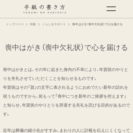
トップページ
特集
くらしをサポート
喪中はがき（喪中欠礼状）で心を届ける
手紙の基本
仕事の手紙の書き方
喪中はがき（喪中欠礼状）で心を届ける
くらしの文例
喪中はがきとは、その年に起きた身内の不幸により、年賀状のやりと
りを失礼させていただくことを知らせるものです。
仕事の文例
年賀状はその「賀」の文字に表されるようにおめでたい新年の訪れを
祝うものですから、前もって「喪中につき新年のご挨拶を控えます」
特集
と知らせ、年賀状のやりとりを辞退する失礼を詫びる目的があるので
す。
ミドリオフィシャルサイト
近年は葬儀の縮小化がすすみ、まわりの人に訃報を伝えにくくなって