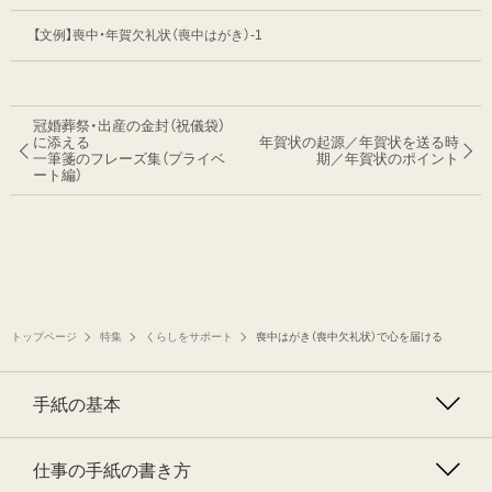
【文例】喪中・年賀欠礼状（喪中はがき）-1
冠婚葬祭・出産の金封（祝儀袋）
に添える
年賀状の起源／年賀状を送る時
一筆箋のフレーズ集
（プライベ
期／年賀状のポイント
ート編）
トップページ
特集
くらしをサポート
喪中はがき（喪中欠礼状）で心を届ける
手紙の基本
仕事の手紙の書き方