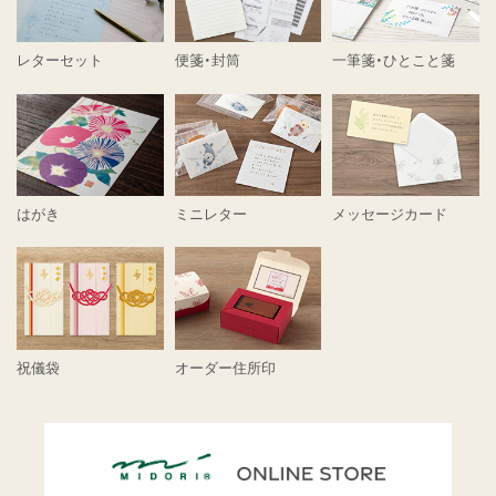
レターセット
便箋・封筒
一筆箋・ひとこと箋
はがき
ミニレター
メッセージカード
祝儀袋
オーダー住所印