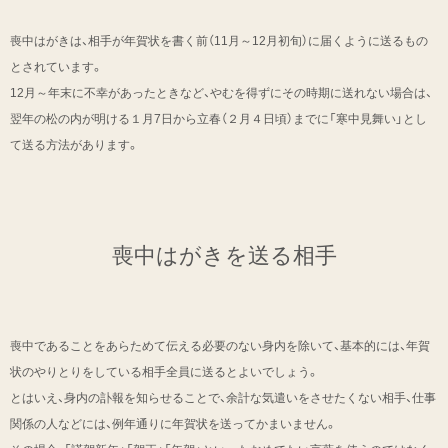
喪中はがきは、相手が年賀状を書く前（11月～12月初旬）に届くように送るもの
とされています。
12月～年末に不幸があったときなど、やむを得ずにその時期に送れない場合は、
翌年の松の内が明ける１月7日から立春（２月４日頃）までに「寒中見舞い」とし
て送る方法があります。
喪中はがきを送る相手
喪中であることをあらためて伝える必要のない身内を除いて、基本的には、年賀
状のやりとりをしている相手全員に送るとよいでしょう。
とはいえ、身内の訃報を知らせることで、余計な気遣いをさせたくない相手、仕事
関係の人などには、例年通りに年賀状を送ってかまいません。