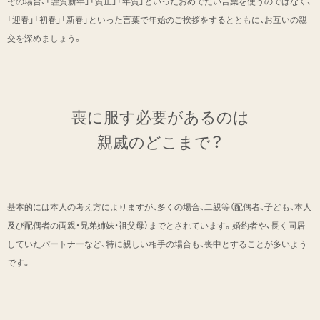
その場合、「謹賀新年」「賀正」「年賀」といったおめでたい言葉を使うのではなく、
「迎春」「初春」「新春」といった言葉で年始のご挨拶をするとともに、お互いの親
交を深めましょう。
喪に服す必要があるのは
親戚のどこまで？
基本的には本人の考え方によりますが、多くの場合、二親等（配偶者、子ども、本人
及び配偶者の両親・兄弟姉妹・祖父母）までとされています。婚約者や、長く同居
していたパートナーなど、特に親しい相手の場合も、喪中とすることが多いよう
です。