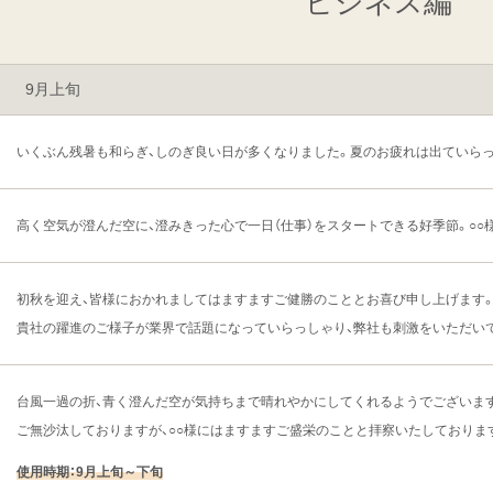
ビジネス編
9月上旬
いくぶん残暑も和らぎ、しのぎ良い日が多くなりました。夏のお疲れは出ていら
高く空気が澄んだ空に、澄みきった心で一日（仕事）をスタートできる好季節。○○
初秋を迎え、皆様におかれましてはますますご健勝のこととお喜び申し上げます
貴社の躍進のご様子が業界で話題になっていらっしゃり、弊社も刺激をいただい
台風一過の折、青く澄んだ空が気持ちまで晴れやかにしてくれるようでございま
ご無沙汰しておりますが、○○様にはますますご盛栄のことと拝察いたしておりま
使用時期：9月上旬～下旬