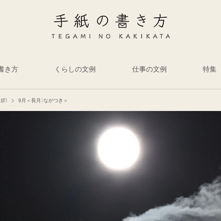
書き方
くらしの文例
仕事の文例
特集
拶）
9月＜長月：ながつき＞