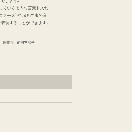
いでしょう。
っていくような言葉も入れ
コスモス）や、9月の虫の音
を表現することができます。
会
理事長 船田三和子