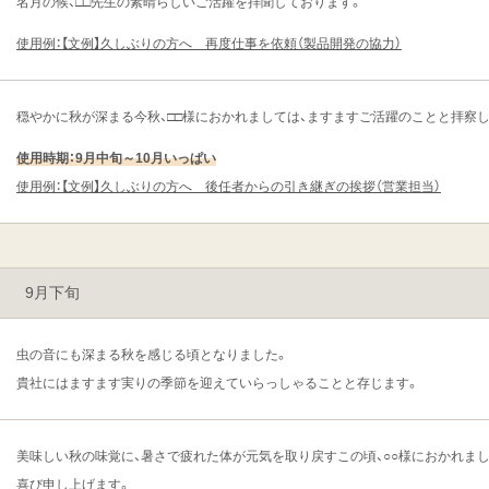
名月の候、□□先生の素晴らしいご活躍を拝聞しております。
使用例：【文例】久しぶりの方へ 再度仕事を依頼（製品開発の協力）
穏やかに秋が深まる今秋、□□様におかれましては、ますますご活躍のことと拝察
使用時期：9月中旬～10月いっぱい
使用例：【文例】久しぶりの方へ 後任者からの引き継ぎの挨拶（営業担当）
9月下旬
虫の音にも深まる秋を感じる頃となりました。
貴社にはますます実りの季節を迎えていらっしゃることと存じます。
美味しい秋の味覚に、暑さで疲れた体が元気を取り戻すこの頃、○○様におかれま
喜び申し上げます。