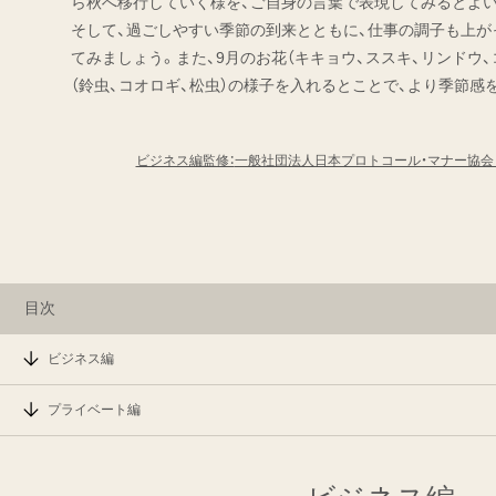
ら秋へ移行していく様を、ご自身の言葉で表現してみるとよ
そして、過ごしやすい季節の到来とともに、仕事の調子も上が
てみましょう。また、9月のお花（キキョウ、ススキ、リンドウ、
（鈴虫、コオロギ、松虫）の様子を入れるとことで、より季節感
ビジネス編監修：
一般社団法人日本プロトコール・マナー協
目次
ビジネス編
プライベート編