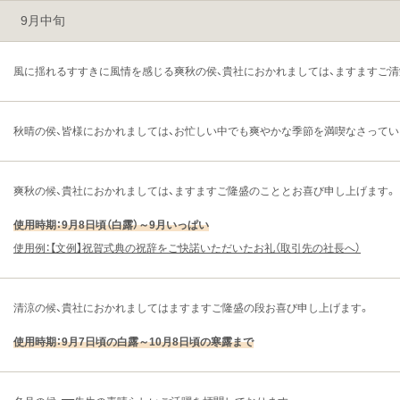
9月中旬
風に揺れるすすきに風情を感じる爽秋の侯、貴社におかれましては、ますますご
秋晴の侯、皆様におかれましては、お忙しい中でも爽やかな季節を満喫なさってい
爽秋の候、貴社におかれましては、ますますご隆盛のこととお喜び申し上げます。
使用時期：9月8日頃（白露）～9月いっぱい
使用例：【文例】祝賀式典の祝辞をご快諾いただいたお礼（取引先の社長へ）
清涼の候、貴社におかれましてはますますご隆盛の段お喜び申し上げます。
使用時期：9月7日頃の白露～10月8日頃の寒露まで