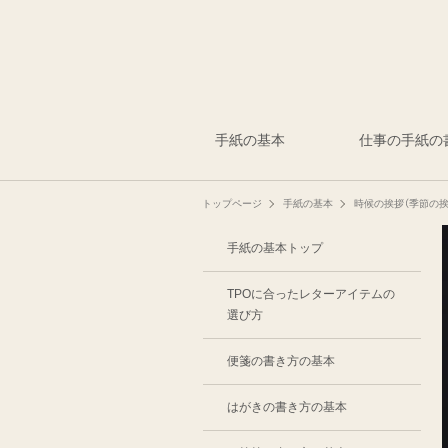
手紙の基本
仕事の手紙の
トップページ
手紙の基本
時候の挨拶（季節の挨
手紙の基本トップ
TPOに合った
レターアイテムの
選び方
便箋の書き方の基本
はがきの書き方の基本