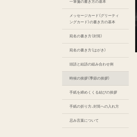
一筆箋の書き方の基本
メッセージカード
（グリーティ
ングカード）の
書き方の基本
宛名の書き方（封筒）
宛名の書き方（はがき）
頭語と結語の組み合わせ例
時候の挨拶（季節の挨拶）
手紙を締めくくる結びの挨拶
手紙の折り方、
封筒への入れ方
忌み言葉について