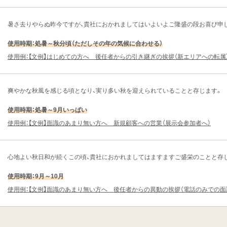
暑さ去りやらぬ昨今ですが、貴社におかれましてはいよいよご隆盛の段お喜び申
使用時期：処暑～秋分頃（ただしその年の気候に合わせる）
使用例：【文例】はじめての方へ 後任者からの引き継ぎの挨拶（新エリアへの転属
爽やかな秋風を感じる頃となり、実り多い秋を迎えられていることと存じます。
使用時期：処暑～9月いっぱい
使用例：【文例】面識のあまり無い方へ 新規顧客への営業（展示会参加者へ）
心地よい秋日和が続くこの頃、貴社におかれましてはますますご盛栄のことと存
使用時期：9月～10月
使用例：【文例】面識のあまり無い方へ 後任者からの異動の挨拶（電話のみでの面