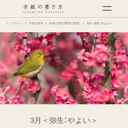
トップページ
手紙の基本
時候の挨拶（季節の挨拶）
3月＜弥生：やよい＞
手紙の基本
仕事の手紙の書き方
くらしの文例
仕事の文例
特集
ミドリオフィシャルサイト
3月＜弥生：やよい＞