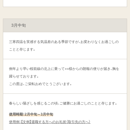
3月中旬
三寒四温を実感する気温差のある季節ですが、お変わりなくお過ごしの
ことと存じます。
例年より早い桜前線の北上に乗って○○様からの朗報の便りが届き、胸を
躍らせております。
この度は、ご栄転おめでとうございます。
春らしい陽ざしを感じるこの頃、ご健勝にお過ごしのことと存じます。
使用時期：2月中旬～3月中旬
使用例：【文例】退職する方へのお礼状（取引先の方へ）