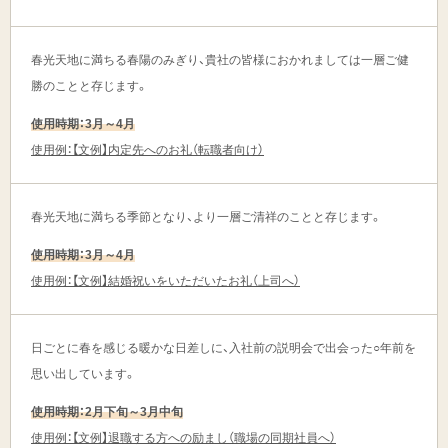
春光天地に満ちる春陽のみぎり、貴社の皆様におかれましては一層ご健
勝のことと存じます。
使用時期：3月～4月
使用例：【文例】内定先へのお礼（転職者向け）
春光天地に満ちる季節となり、より一層ご清祥のことと存じます。
使用時期：3月～4月
使用例：【文例】結婚祝いをいただいたお礼（上司へ）
日ごとに春を感じる暖かな日差しに、入社前の説明会で出会った○年前を
思い出しています。
使用時期：2月下旬～3月中旬
使用例：【文例】退職する方への励まし（職場の同期社員へ）