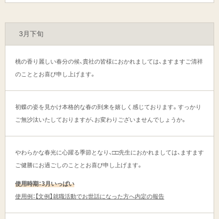
3月下旬
桃の香り麗しい春分の候、貴社の皆様におかれましては、ますますご清祥
のこととお喜び申し上げます。
初蝶の姿を見かけ本格的な春の到来を嬉しく感じております。すっかり
ご無沙汰いたしておりますが、お変わりございませんでしょうか。
やわらかな春光に心躍る季節となり、□□先生におかれましては、ますます
ご健勝にお過ごしのこととお喜び申し上げます。
使用時期：3月いっぱい
使用例：【文例】就職活動でお世話になった方へ内定の報告