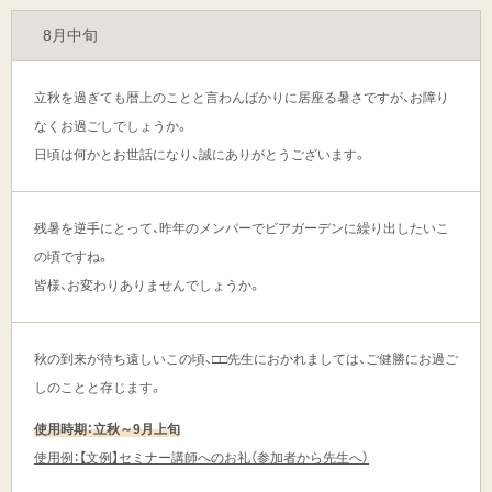
8月中旬
立秋を過ぎても暦上のことと言わんばかりに居座る暑さですが、お障り
なくお過ごしでしょうか。
日頃は何かとお世話になり、誠にありがとうございます。
残暑を逆手にとって、昨年のメンバーでビアガーデンに繰り出したいこ
の頃ですね。
皆様、お変わりありませんでしょうか。
秋の到来が待ち遠しいこの頃、□□先生におかれましては、ご健勝にお過ご
しのことと存じます。
使用時期：立秋～9月上旬
使用例：【文例】セミナー講師へのお礼（参加者から先生へ）