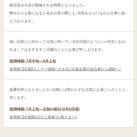
納涼花火大会が開催される時期となりました。
弊社からも夜になると花火の音が聞こえ、活気をもらいながら仕事に励
んでおります。
強い日差しに向かって元気に咲いている向日葵のように、○○先生におか
れましてはますますご活躍のこととお喜び申し上げます。
使用時期：7月中旬～8月上旬
使用例：【文例】セミナー講師へのお礼（主催企業の担当者から講師へ）
猛暑到来となりましたが、□□様には変わらずお元気にお過ごしのことと
存じます。
使用時期：7月上旬～立秋の前日（8月6日頃）
使用例：【文例】転任のご挨拶（お客さまへ）