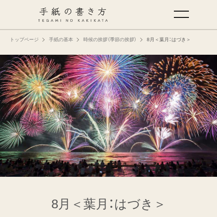
トップページ
手紙の基本
時候の挨拶（季節の挨拶）
8月＜葉月：はづき＞
手紙の基本
仕事の手紙の書き方
くらしの文例
仕事の文例
特集
ミドリオフィシャルサイト
8月＜葉月：はづき＞