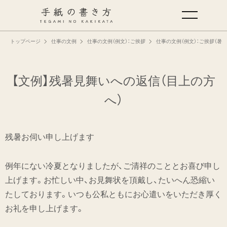
トップページ
仕事の文例
仕事の文例（例文）：ご挨拶
仕事の文例（例文）：ご挨拶（暑
手紙の基本
仕事の手紙の書き方
【文例】残暑見舞いへの返信（目上の方
へ）
くらしの文例
残暑お伺い申し上げます
仕事の文例
例年にない冷夏となりましたが、ご清祥のこととお喜び申し
特集
上げます。お忙しい中、お見舞状を頂戴し、たいへん恐縮い
たしております。いつも公私ともにお心遣いをいただき厚く
ミドリオフィシャルサイト
お礼を申し上げます。