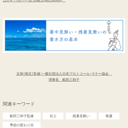
はがき パルパー 白 20枚入(88150006)
文例（例文）監修：一般社団法人日本プロトコール・マナー協会
理事長 船田三和子
関連キーワード
船田三和子監修
目上
残暑見舞い
晩夏
季節の変わり目