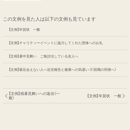
この文例を見た人は以下の文例も見ています
【文例】年賀状 一般
【文例】チャリティーイベントに協力してくれた団体へのお礼
【文例】暑中見舞い ご無沙汰している友人へ
【文例】最近会えない人へ近況報告と健康への気遣い-3（前職の同僚へ）
【文例】残暑見舞いへの返信（一
【文例】年賀状 一般
般）