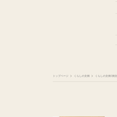
トップページ
くらしの文例
くらしの文例（例文