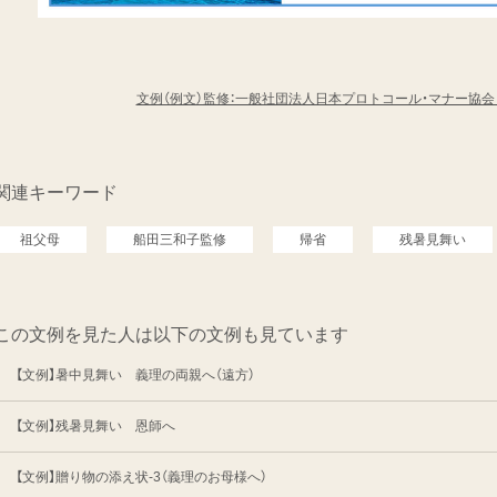
文例（例文）監修：一般社団法人日本プロトコール・マナー協
関連キーワード
祖父母
船田三和子監修
帰省
残暑見舞い
この文例を見た人は以下の文例も見ています
【文例】暑中見舞い 義理の両親へ（遠方）
【文例】残暑見舞い 恩師へ
【文例】贈り物の添え状-3（義理のお母様へ）