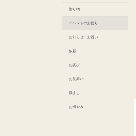
贈り物
イベントのお便り
お知らせ／お誘い
依頼
お詫び
お見舞い
励まし
お悔やみ