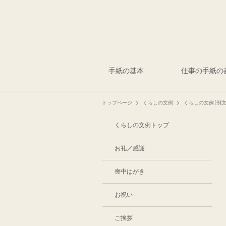
手紙の基本
仕事の手紙の
トップページ
くらしの文例
くらしの文例（例文
くらしの文例トップ
お礼／感謝
喪中はがき
お祝い
ご挨拶