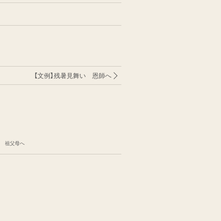
【文例】残暑見舞い 恩師へ
い 祖父母へ