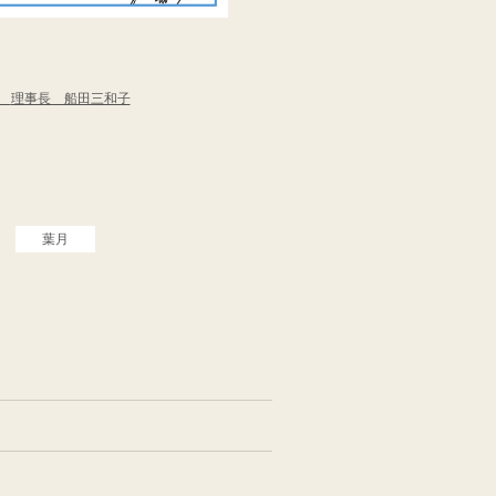
会
理事長 船田三和子
葉月