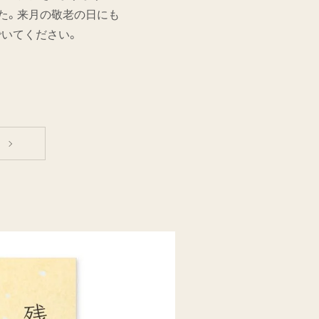
た。来月の敬老の日にも
でいてください。
へ