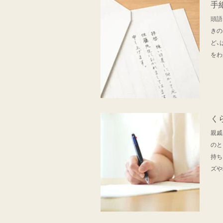
手
頭語
きの
ど、
をわ
く
親戚
のと
持ち
ズや