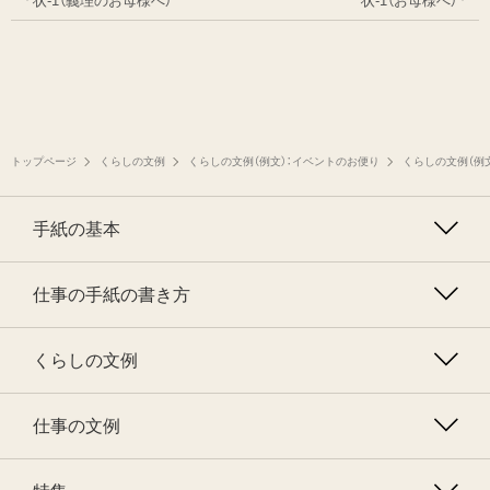
状-1（義理のお母様へ）
状-1（お母様へ）
トップページ
くらしの文例
くらしの文例（例文）：イベントのお便り
くらしの文例（例
手紙の基本
仕事の手紙の書き方
くらしの文例
仕事の文例