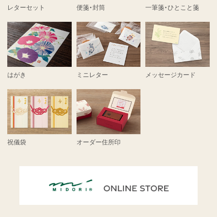
レターセット
便箋・封筒
一筆箋・ひとこと箋
はがき
ミニレター
メッセージカード
祝儀袋
オーダー住所印