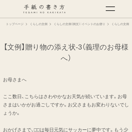
トップページ
くらしの文例
くらしの文例（例文）：イベントのお便り
くらしの文例（
手紙の基本
仕事の手紙の書き方
【文例】贈り物の添え状-3（義理のお母様
へ）
くらしの文例
お母さまへ
仕事の文例
ここ数日、こちらはさわやかなお天気が続いています。お母
特集
さまはいかがお過ごしですか。お父さまもお変わりないでし
ょうか。
ミドリオフィシャルサイト
おかげさまで、□□は毎日元気にサッカーに夢中です。もう少