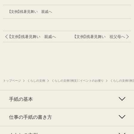
【文例】残暑見舞い 親戚へ
【文例】残暑見舞い 親戚へ
【文例】残暑見舞い 祖父母へ
トップページ
くらしの文例
くらしの文例（例文）：イベントのお便り
くらしの文例（例
手紙の基本
仕事の手紙の書き方