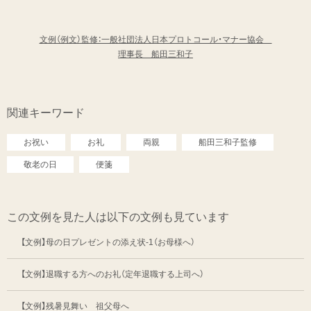
文例（例文）監修：一般社団法人日本プロトコール・マナー協会
理事長 船田三和子
関連キーワード
お祝い
お礼
両親
船田三和子監修
敬老の日
便箋
この文例を見た人は以下の文例も見ています
【文例】母の日プレゼントの添え状-1（お母様へ）
【文例】退職する方へのお礼（定年退職する上司へ）
【文例】残暑見舞い 祖父母へ