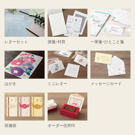
レターセット
便箋・封筒
一筆箋・ひとこと箋
はがき
ミニレター
メッセージカード
祝儀袋
オーダー住所印