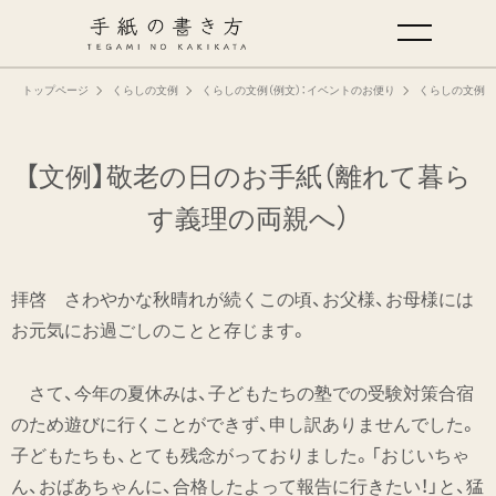
トップページ
くらしの文例
くらしの文例（例文）：イベントのお便り
くらしの文例（
手紙の基本
仕事の手紙の書き方
【文例】敬老の日のお手紙（離れて暮ら
す義理の両親へ）
くらしの文例
拝啓 さわやかな秋晴れが続くこの頃、お父様、お母様には
仕事の文例
お元気にお過ごしのことと存じます。
特集
さて、今年の夏休みは、子どもたちの塾での受験対策合宿
のため遊びに行くことができず、申し訳ありませんでした。
ミドリオフィシャルサイト
子どもたちも、とても残念がっておりました。「おじいちゃ
ん、おばあちゃんに、合格したよって報告に行きたい！」と、猛