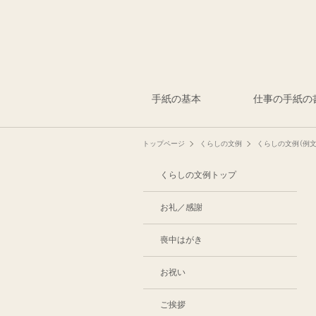
手紙の基本
仕事の手紙の
トップページ
くらしの文例
くらしの文例（例文
くらしの文例トップ
お礼／感謝
喪中はがき
お祝い
ご挨拶