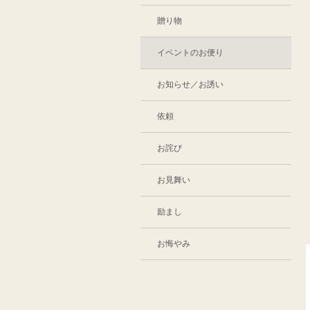
贈り物
イベントのお便り
お知らせ／お誘い
依頼
お詫び
お見舞い
励まし
お悔やみ