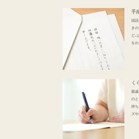
手
頭語
きの
ど、
をわ
く
親戚
のと
持ち
ズや