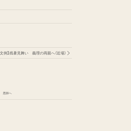
【文例】残暑見舞い 義理の両親へ（近場）
い 恩師へ