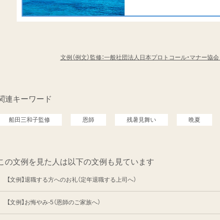
文例（例文）監修：一般社団法人日本プロトコール・マナー協
関連キーワード
船田三和子監修
恩師
残暑見舞い
晩夏
この文例を見た人は以下の文例も見ています
【文例】退職する方へのお礼（定年退職する上司へ）
【文例】お悔やみ-5（恩師のご家族へ）