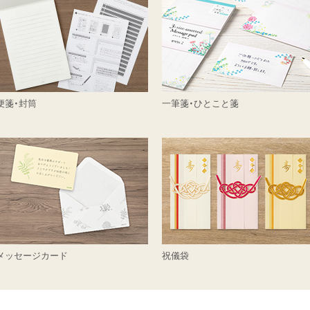
便箋・封筒
一筆箋・ひとこと箋
メッセージカード
祝儀袋