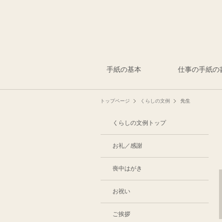
手紙の基本
仕事の手紙の
トップページ
くらしの文例
先生
くらしの文例トップ
お礼／感謝
喪中はがき
お祝い
ご挨拶