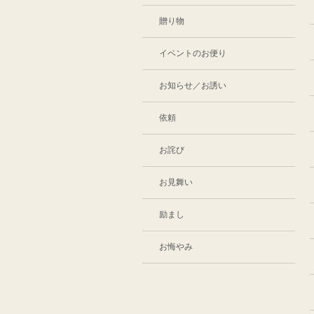
贈り物
イベントのお便り
お知らせ／お誘い
依頼
お詫び
お見舞い
励まし
お悔やみ