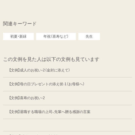
関連キーワード
初夏・新緑
年祝（喜寿など）
先生
この文例を見た人は以下の文例も見ています
【文例】成人のお祝い-2（金封に添えて）
【文例】母の日プレゼントの添え状-1（お母様へ）
【文例】喜寿のお祝い-2
【文例】退職する職場の上司、先輩へ贈る感謝の言葉