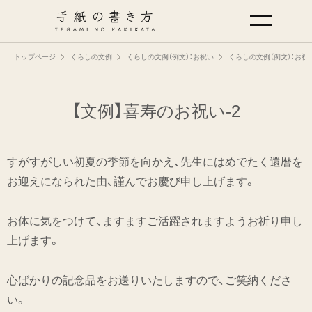
トップページ
くらしの文例
くらしの文例（例文）：お祝い
くらしの文例（例文）：お祝
手紙の基本
仕事の手紙の書き方
【文例】喜寿のお祝い-2
くらしの文例
すがすがしい初夏の季節を向かえ、先生にはめでたく還暦を
お迎えになられた由、謹んでお慶び申し上げます。
仕事の文例
お体に気をつけて、ますますご活躍されますようお祈り申し
特集
上げます。
ミドリオフィシャルサイト
心ばかりの記念品をお送りいたしますので、ご笑納くださ
い。