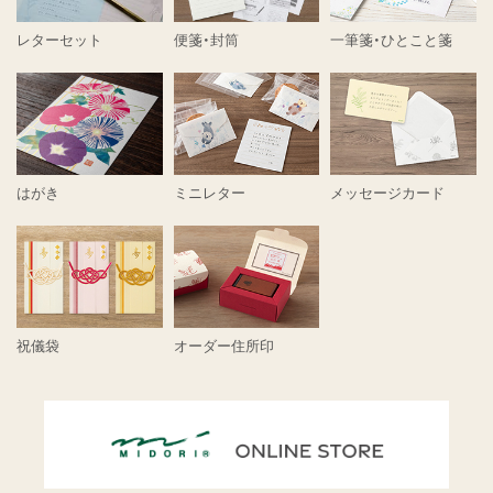
レターセット
便箋・封筒
一筆箋・ひとこと箋
はがき
ミニレター
メッセージカード
祝儀袋
オーダー住所印