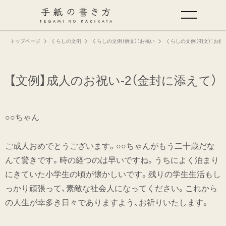
トップページ
くらしの文例
くらしの文例（例文）：お祝い
くらしの文例（例文）：お祝
手紙の基本
仕事の手紙の書き方
【文例】成人のお祝い-2（金封に添えて）
くらしの文例
○○ちゃん
仕事の文例
ご成人おめでとうございます。○○ちゃんがもう二十歳だな
んて驚きです。時の経つのは早いですね。うちによく泊まり
特集
にきていた小学生の頃が懐かしいです。残りの学生生活もし
っかり頑張って、素敵な社会人になってください。これから
ミドリオフィシャルサイト
の人生が幸多き日々でありますよう、お祈りいたします。