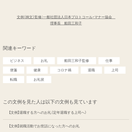
文例（例文）監修：一般社団法人日本プロトコール・マナー協会
理事長 船田三和子
関連キーワード
ビジネス
お礼
船田三和子監修
仕事
便箋
健康
コロナ禍
退職
上司
転職
お礼状
この文例を見た人は以下の文例も見ています
【文例】退職する方へのお礼（定年退職する上司へ）
【文例】就職活動でお世話になった方へのお礼