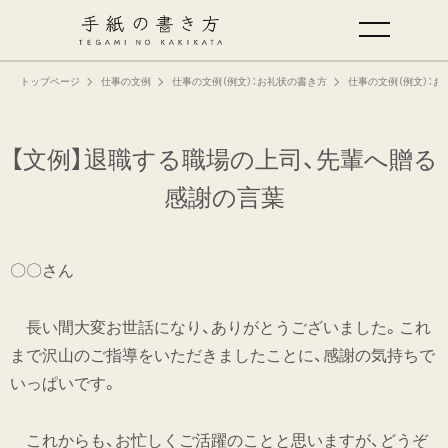
トップページ
仕事の文例
仕事の文例（例文）：お礼状の書き方
仕事の文例（例文）：お
手紙の基本
仕事の手紙の書き方
【文例】退職する職場の上司、先輩へ贈る
感謝の言葉
くらしの文例
〇〇さん
仕事の文例
長い間大変お世話になり、ありがとうございました。これ
特集
まで沢山のご指導をいただきましたことに、感謝の気持ちで
いっぱいです。
ミドリオフィシャルサイト
これからも、お忙しくご活躍のことと思いますが、どうぞ