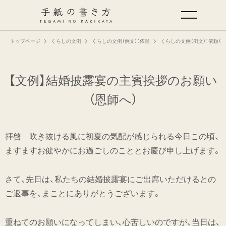
トップページ
くらしの文例
くらしの文例（例文）：依頼
くらしの文例（例文）：依頼（
手紙の基本
仕事の手紙の書き方
【文例】結婚披露宴の主賓挨拶のお願い
（恩師へ）
くらしの文例
拝啓 吹き抜ける風に初夏の気配が感じられる今日この頃、
仕事の文例
ますますお健やかにお過ごしのこととお慶び申し上げます。
特集
さて、先日は、私たちの結婚披露宴にご出席いただけるとの
ご返事を、まことにありがとうございます。
ミドリオフィシャルサイト
重ねてのお願いになってしまい、心苦しいのですが、当日は、