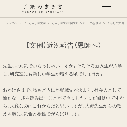
トップページ
くらしの文例
くらしの文例（例文）：イベントのお便り
くらしの文例（
手紙の基本
仕事の手紙の書き方
【文例】近況報告（恩師へ）
くらしの文例
先生、お元気でいらっしゃいますか。そろそろ新入生が入学
し、研究室にも新しい学生が増える頃でしょうか。
仕事の文例
おかげさまで、私もどうにか就職先が決まり、社会人として
特集
新たな一歩を踏み出すことができました。まだ研修中ですか
ら、大変なのはこれからだと思いますが、大野先生からの教
ミドリオフィシャルサイト
えを胸に、気合と根性でがんばります。