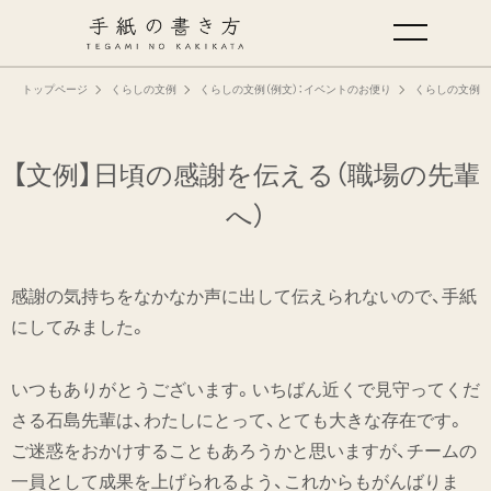
トップページ
くらしの文例
くらしの文例（例文）：イベントのお便り
くらしの文例（
手紙の基本
仕事の手紙の書き方
【文例】日頃の感謝を伝える（職場の先輩
へ）
くらしの文例
感謝の気持ちをなかなか声に出して伝えられないので、手紙
仕事の文例
にしてみました。
特集
いつもありがとうございます。いちばん近くで見守ってくだ
さる石島先輩は、わたしにとって、とても大きな存在です。
ミドリオフィシャルサイト
ご迷惑をおかけすることもあろうかと思いますが、チームの
一員として成果を上げられるよう、これからもがんばりま