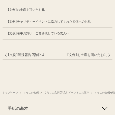
【文例】お土産を頂いたお礼
【文例】チャリティーイベントに協力してくれた団体へのお礼
【文例】暑中見舞い ご無沙汰している友人へ
【文例】近況報告（恩師へ）
【文例】お土産を頂いたお礼
トップページ
くらしの文例
くらしの文例（例文）：イベントのお便り
くらしの文例（例
手紙の基本