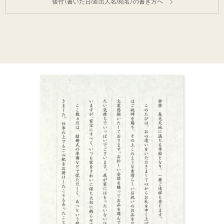
後付（書いた日/差出人名/宛名）の書き方へ