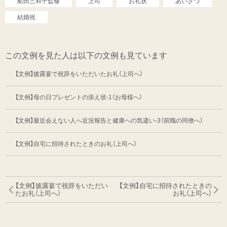
船田三和子監修
上司
お礼状
あいさつ
結婚祝
この文例を見た人は以下の文例も見ています
【文例】披露宴で祝辞をいただいたお礼（上司へ）
【文例】母の日プレゼントの添え状-1（お母様へ）
【文例】最近会えない人へ近況報告と健康への気遣い-3（前職の同僚へ）
【文例】自宅に招待されたときのお礼（上司へ）
【文例】披露宴で祝辞をいただい
【文例】自宅に招待されたときの
たお礼（上司へ）
お礼（上司へ）