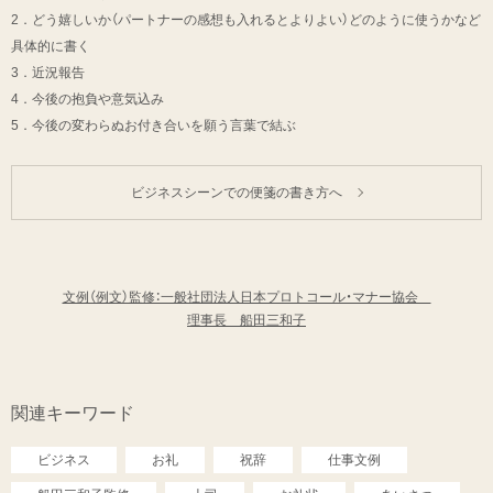
2．どう嬉しいか（パートナーの感想も入れるとよりよい）どのように使うかなど
具体的に書く
3．近況報告
4．今後の抱負や意気込み
5．今後の変わらぬお付き合いを願う言葉で結ぶ
ビジネスシーンでの便箋の書き方へ
文例（例文）監修：一般社団法人日本プロトコール・マナー協会
理事長 船田三和子
関連キーワード
ビジネス
お礼
祝辞
仕事文例