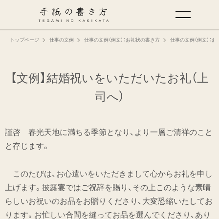
トップページ
仕事の文例
仕事の文例（例文）：お礼状の書き方
仕事の文例（例文）：お
手紙の基本
仕事の手紙の書き方
【文例】結婚祝いをいただいたお礼（上
司へ）
くらしの文例
謹啓 春光天地に満ちる季節となり、より一層ご清祥のこと
仕事の文例
と存じます。
特集
このたびは、お心遣いをいただきまして心からお礼を申し
上げます。披露宴ではご祝辞を賜り、その上このような素晴
ミドリオフィシャルサイト
らしいお祝いのお品をお贈りくださり、大変恐縮いたしてお
ります。お忙しい合間を縫ってお品を選んでくださり、あり