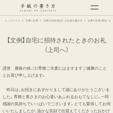
トップページ
仕事の文例
仕事の文例（例文）：お礼状の書き方
仕事の文例（例文）：お
手紙の基本
仕事の手紙の書き方
【文例】自宅に招待されたときのお礼
（上司へ）
くらしの文例
謹啓 麗春の候、□□専務ご夫妻にはますますご健勝のこと
仕事の文例
とお喜び申し上げます。
特集
昨日は、お招きにあずかりまして誠にありがとうございま
した。専務と奥さまのお心遣いあふれるおもてなしに、一同
ミドリオフィシャルサイト
感謝の気持ちでいっぱいでございます。とても緊張してお伺
いいたしましたが、温かな笑顔で出迎えてくださったおかげ