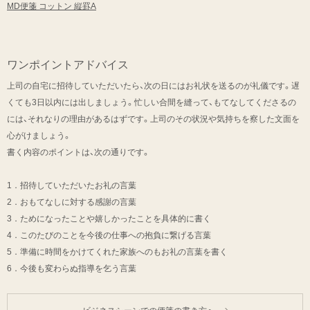
MD便箋 コットン 縦罫A
ワンポイントアドバイス
上司の自宅に招待していただいたら、次の日にはお礼状を送るのが礼儀です。遅
くても3日以内には出しましょう。忙しい合間を縫って、もてなしてくださるの
には、それなりの理由があるはずです。上司のその状況や気持ちを察した文面を
心がけましょう。
書く内容のポイントは、次の通りです。
1．招待していただいたお礼の言葉
2．おもてなしに対する感謝の言葉
3．ためになったことや嬉しかったことを具体的に書く
4．このたびのことを今後の仕事への抱負に繋げる言葉
5．準備に時間をかけてくれた家族へのもお礼の言葉を書く
6．今後も変わらぬ指導を乞う言葉