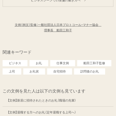
ビジネスシーンでの便箋の書き方へ
文例（例文）監修：一般社団法人日本プロトコール・マナー協会
理事長 船田三和子
関連キーワード
ビジネス
お礼
仕事文例
船田三和子監修
上司
お礼状
自宅招待
訪問後のお礼
この文例を見た人は以下の文例も見ています
【文例】新居に招待されたときのお礼（職場の先輩）
【文例】退職する方へのお礼（定年退職する上司へ）