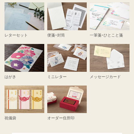
レターセット
便箋・封筒
一筆箋・ひとこと箋
はがき
ミニレター
メッセージカード
祝儀袋
オーダー住所印