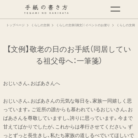
トップページ
くらしの文例
くらしの文例（例文）：イベントのお便り
くらしの文例（
手紙の基本
仕事の手紙の書き方
【文例】敬老の日のお手紙（同居してい
る祖父母へ：一筆箋）
くらしの文例
おじいさん、おばあさんへ
仕事の文例
おじいさん、おばあさんの元気な毎日を、家族一同嬉しく思
特集
っています。ご近所の誰からも慕われているおじいさん、お
ばあさんを尊敬していますし、誇りに思っています。今まで
ミドリオフィシャルサイト
甘えてばかりでしたが、これからは孝行させてください。ず
っとずっと長生きし、私たち家族の道しるべでいてほしいで