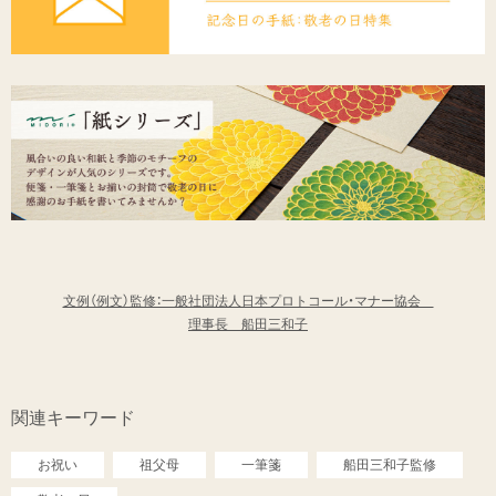
文例（例文）監修：一般社団法人日本プロトコール・マナー協会
理事長 船田三和子
関連キーワード
お祝い
祖父母
一筆箋
船田三和子監修