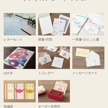
レターセット
便箋・封筒
一筆箋・ひとこと箋
はがき
ミニレター
メッセージカード
祝儀袋
オーダー住所印