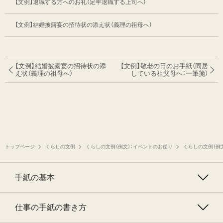
【文例】退職する方へのお礼（定年退職する上司へ）
【文例】結婚披露宴の招待状の添え状（義理の祖母へ）
【文例】結婚披露宴の招待状の添
【文例】敬老の日のお手紙（同居
え状（義理の祖母へ）
している祖父母へ：一筆箋）
トップページ
くらしの文例
くらしの文例（例文）：イベントのお便り
くらしの文例（例
手紙の基本
仕事の手紙の書き方