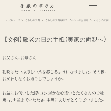
トップページ
くらしの文例
くらしの文例（例文）：イベントのお便り
くらしの文例（
手紙の基本
仕事の手紙の書き方
【文例】敬老の日の手紙（実家の両親へ）
くらしの文例
お父さん、お母さん
仕事の文例
朝晩はだいぶ涼しい風を感じるようになりました。その後、
お変わりなくお過ごしでしょうか。
特集
お盆にお伺いした際には、温かな心遣いとたくさんのご馳
ミドリオフィシャルサイト
走、お土産までいただき、本当にありがとうございました。