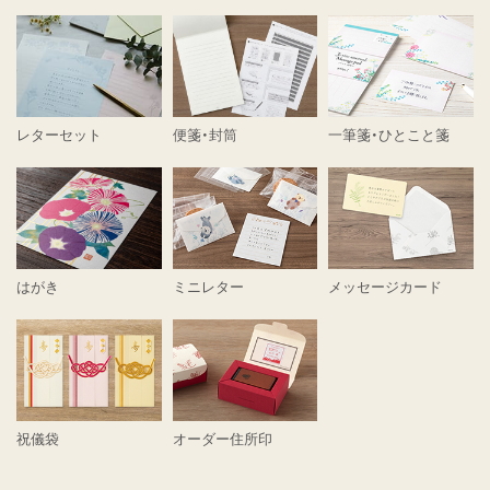
レターセット
便箋・封筒
一筆箋・ひとこと箋
はがき
ミニレター
メッセージカード
祝儀袋
オーダー住所印