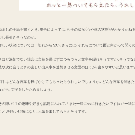
励ましの手紙を書くとき、場合によっては、相手の状況（心や体の状態）がわかりかね
少し長引きそうなのか。
詳しい状況については一切わからない、さらには、それらについて面と向かって聞く
さほど深刻でない場合は言葉を選ばずにつらつらと文字を綴れそうですが、そうでな
後や次に会うときの楽しい出来事を連想させる文面のほうが、書きやすいと思います
相手はどんな言葉を投げかけてもらったらうれしいでしょうか。どんな言葉を聞きた
ながら、文字をしたためましょう。
その際、相手の趣味や好きな話題にふれて、「また一緒に○○に行きたいですね」「一緒
くと、明るい印象になり、元気を出してもらえそうです。