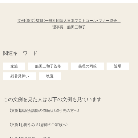
文例（例文）監修：一般社団法人日本プロトコール・マナー協会
理事長 船田三和子
関連キーワード
家族
船田三和子監修
義理の両親
近場
残暑見舞い
晩夏
この文例を見た人は以下の文例も見ています
【文例】講演会講師の依頼状（取引先の方へ）
【文例】お悔やみ-5（恩師のご家族へ）