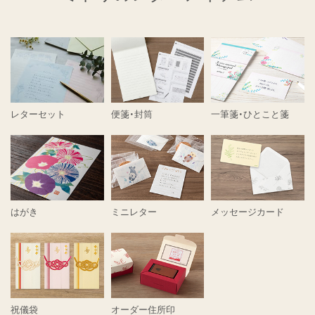
レターセット
便箋・封筒
一筆箋・ひとこと箋
はがき
ミニレター
メッセージカード
祝儀袋
オーダー住所印