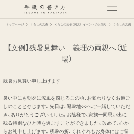
トップページ
くらしの文例
くらしの文例（例文）：イベントのお便り
くらしの文例（
手紙の基本
仕事の手紙の書き方
【文例】残暑見舞い 義理の両親へ（近
場）
くらしの文例
残暑お見舞い申し上げます
仕事の文例
暑い中にも朝夕に涼風を感じるこの頃、お変わりなくお過ご
特集
しのことと存じます。先日は、避暑地○○へご一緒していただ
き、ありがとうございました。お陰様で、家族一同思い出に
ミドリオフィシャルサイト
残る特別なひと時を過ごすことができました。改めて、心か
らお礼申し上げます。残暑の折、くれぐれもお身体にはご留