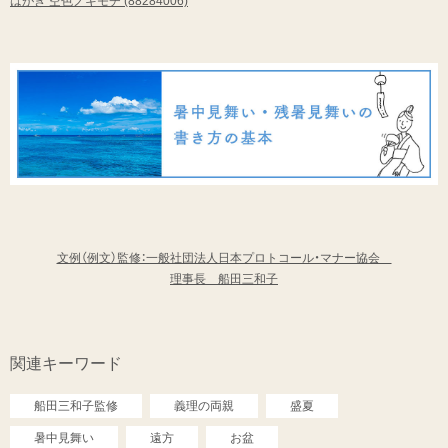
はがき 空色ノキモチ (88284006)
文例（例文）監修：一般社団法人日本プロトコール・マナー協会
理事長 船田三和子
関連キーワード
船田三和子監修
義理の両親
盛夏
暑中見舞い
遠方
お盆