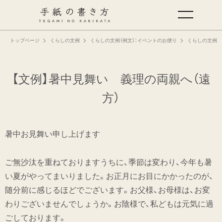
トップページ
くらしの文例
くらしの文例（例文）：イベントのお便り
くらしの文例（
手紙の基本
仕事の手紙の書き方
【文例】暑中見舞い 義理の両親へ（遠
方）
くらしの文例
暑中お見舞い申し上げます
仕事の文例
ご無沙汰を重ねておりますうちに、季節は変わり、今年も暑
特集
い夏がやってまいりました。お正月にお目にかかったのが、
随分前に感じるほどでございます。お父様、お母様は、お変
ミドリオフィシャルサイト
わりございませんでしょうか。お陰様で、私どもは元気に過
ごしております。