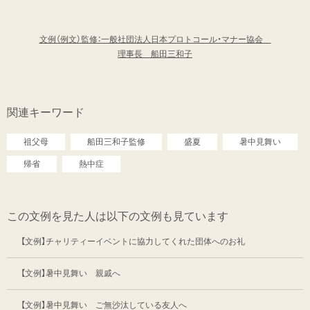
文例（例文）監修：一般社団法人日本プロトコール・マナー協会
理事長 船田三和子
関連キーワード
祖父母
船田三和子監修
盛夏
暑中見舞い
帰省
熱中症
この文例を見た人は以下の文例も見ています
【文例】チャリティーイベントに協力してくれた団体へのお礼
【文例】暑中見舞い 親戚へ
【文例】暑中見舞い ご無沙汰している友人へ