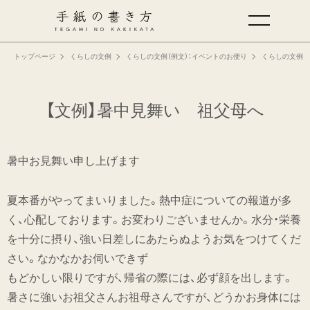
トップページ
くらしの文例
くらしの文例（例文）：イベントのお便り
くらしの文例（
手紙の基本
仕事の手紙の書き方
【文例】暑中見舞い 祖父母へ
くらしの文例
暑中お見舞い申し上げます
仕事の文例
夏本番がやってまいりました。熱中症についての報道が多
く、心配しております。お変わりございませんか。水分・栄養
特集
を十分に摂り、強い日差しにあたらぬようお気をつけてくだ
さい。なかなかお伺いできず
ミドリオフィシャルサイト
もどかしい限りですが、帰省の際には、必ず顔を出します。
暑さに強いお祖父さんお祖母さんですが、どうかお身体には