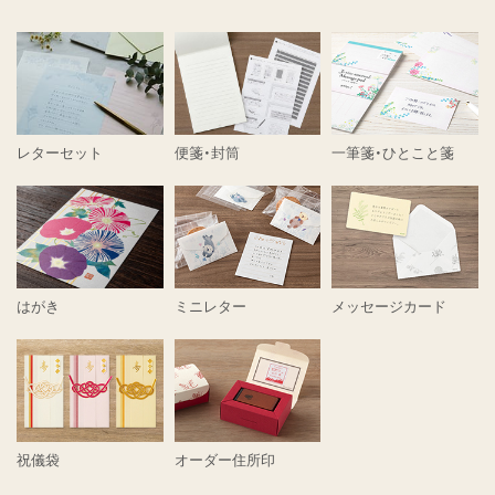
レターセット
便箋・封筒
一筆箋・ひとこと箋
はがき
ミニレター
メッセージカード
祝儀袋
オーダー住所印