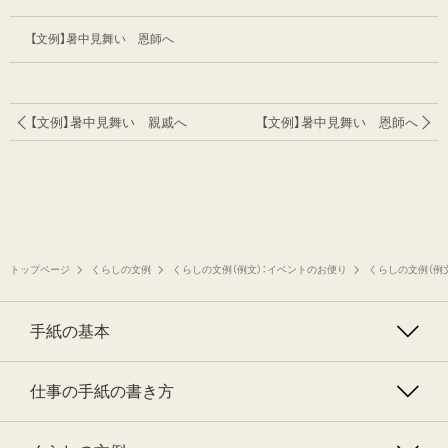
【文例】暑中見舞い 恩師へ
【文例】暑中見舞い 親戚へ
【文例】暑中見舞い 恩師へ
トップページ
くらしの文例
くらしの文例（例文）：イベントのお便り
くらしの文例（例
手紙の基本
仕事の手紙の書き方