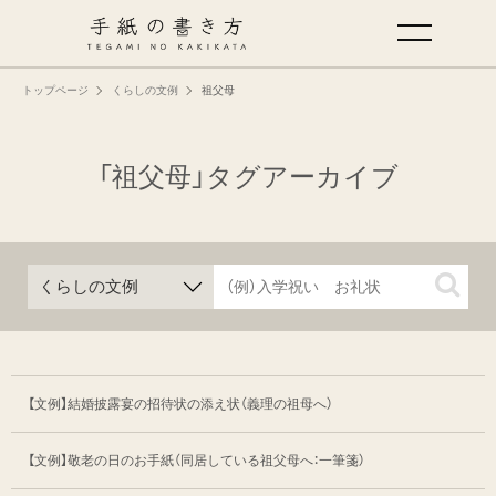
トップページ
くらしの文例
祖父母
手紙の基本
仕事の手紙の書き方
「祖父母」タグアーカイブ
くらしの文例
仕事の文例
特集
【文例】結婚披露宴の招待状の添え状（義理の祖母へ）
ミドリオフィシャルサイト
【文例】敬老の日のお手紙（同居している祖父母へ：一筆箋）