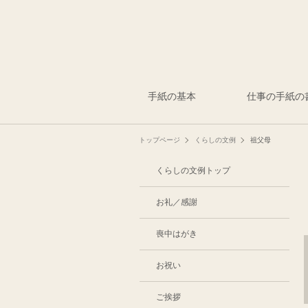
手紙の基本
仕事の手紙の
トップページ
くらしの文例
祖父母
くらしの文例トップ
お礼／感謝
喪中はがき
お祝い
ご挨拶