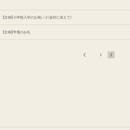
【文例】小学校入学のお祝い-2（金封に添えて）
【文例】弔電のお礼
1
2