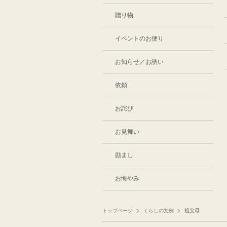
贈り物
イベントのお便り
お知らせ／お誘い
依頼
お詫び
お見舞い
励まし
お悔やみ
トップページ
くらしの文例
祖父母