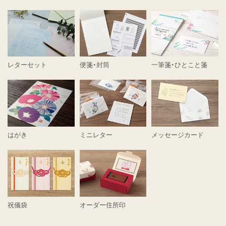
レターセット
便箋・封筒
一筆箋・ひとこと箋
はがき
ミニレター
メッセージカード
祝儀袋
オーダー住所印