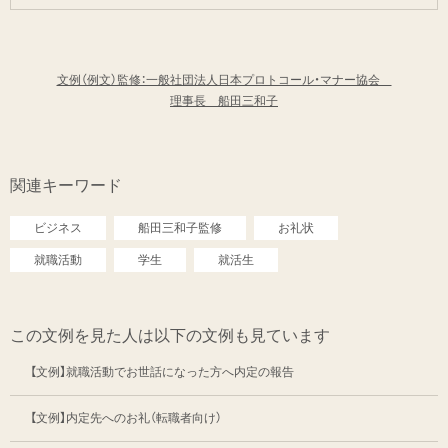
文例（例文）監修：一般社団法人日本プロトコール・マナー協会
理事長 船田三和子
関連キーワード
ビジネス
船田三和子監修
お礼状
就職活動
学生
就活生
この文例を見た人は以下の文例も見ています
【文例】就職活動でお世話になった方へ内定の報告
【文例】内定先へのお礼（転職者向け）