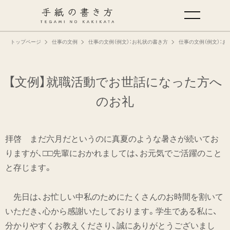
トップページ
仕事の文例
仕事の文例（例文）：お礼状の書き方
仕事の文例（例文）：お
手紙の基本
仕事の手紙の書き方
【文例】就職活動でお世話になった方へ
のお礼
くらしの文例
拝啓 まだ六月だというのに真夏のような暑さが続いてお
仕事の文例
りますが、□□先輩におかれましては、お元気でご活躍のこと
と存じます。
特集
先日は、お忙しい中私のためにたくさんのお時間を割いて
ミドリオフィシャルサイト
いただき、心から感謝いたしております。学生である私に、
分かりやすくお教えくださり、誠にありがとうございまし