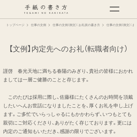
トップページ
仕事の文例
仕事の文例（例文）：お礼状の書き方
仕事の文例（例文）：お
手紙の基本
仕事の手紙の書き方
【文例】内定先へのお礼（転職者向け）
くらしの文例
謹啓 春光天地に満ちる春陽のみぎり、貴社の皆様におかれ
ましては一層ご健勝のことと存じます。
仕事の文例
このたびは採用に際し、佐藤様にたくさんのお時間を頂戴
特集
したいへんお世話になりましたことを、厚くお礼を申し上げ
ます。ご多忙でいらっしゃるにもかかわらず、いつもとても
ミドリオフィシャルサイト
親切にご対応くださり、ありがたく存じております。更には
内定のご通知もいただき、感謝の限りでございます。