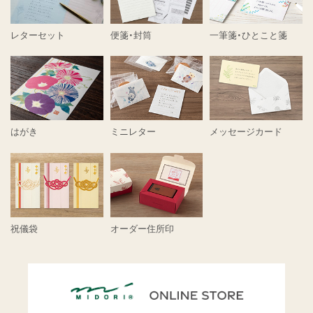
レターセット
便箋・封筒
一筆箋・ひとこと箋
はがき
ミニレター
メッセージカード
祝儀袋
オーダー住所印