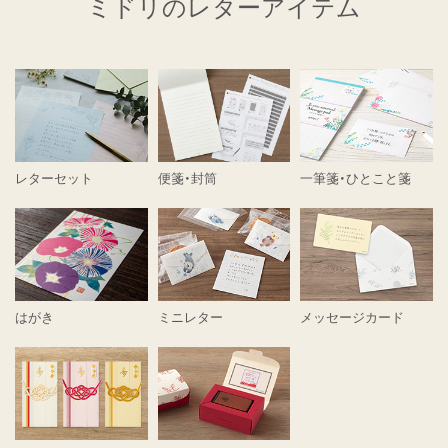
ミドリのレターアイテム
レターセット
便箋・封筒
一筆箋・ひとこと箋
はがき
ミニレター
メッセージカード