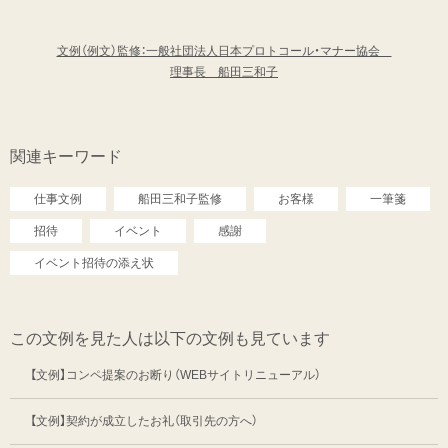
文例（例文）監修：一般社団法人日本プロトコール・マナー協会
理事長 船田三和子
関連キーワード
仕事文例
船田三和子監修
お客様
一筆箋
招待
イベント
感謝
イベント招待の添え状
この文例を見た人は以下の文例も見ています
【文例】コンペ提案のお断り（WEBサイトリニューアル）
【文例】契約が成立したお礼（取引先の方へ）