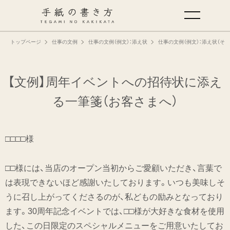
トップページ
仕事の文例
仕事の文例（例文）：添え状
仕事の文例（例文）：添え状（その
手紙の基本
仕事の手紙の書き方
【文例】周年イベントへの招待状に添え
る一筆箋
（お客さまへ）
くらしの文例
□□□□様
仕事の文例
□□様には、当店のオープン当初からご愛顧いただき、言葉で
特集
は表現できないほど感謝いたしております。いつも美味しそ
うに召し上がってくださるのが、私どもの励みとなっており
ミドリオフィシャルサイト
ます。30周年記念イベントでは、□□様が大好きな食材を使用
した、この日限定のスペシャルメニューをご用意いたしてお