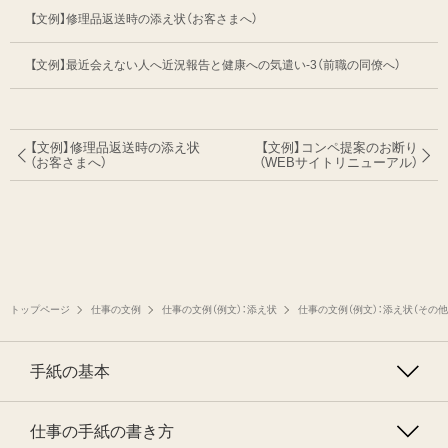
【文例】修理品返送時の添え状（お客さまへ）
【文例】最近会えない人へ近況報告と健康への気遣い-3（前職の同僚へ）
【文例】修理品返送時の添え状
【文例】コンペ提案のお断り
（お客さまへ）
（WEBサイトリニューアル）
トップページ
仕事の文例
仕事の文例（例文）：添え状
仕事の文例（例文）：添え状（その他
手紙の基本
仕事の手紙の書き方