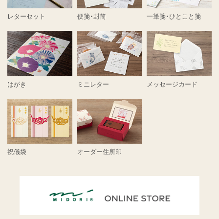
レターセット
便箋・封筒
一筆箋・ひとこと箋
はがき
ミニレター
メッセージカード
祝儀袋
オーダー住所印