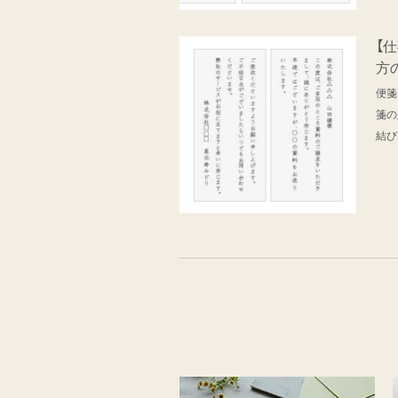
【
方
便箋
箋の
結び