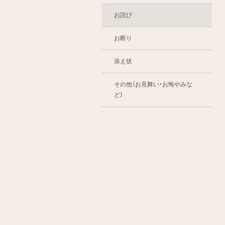
お詫び
お断り
添え状
その他（お見舞い・お悔やみな
ど）