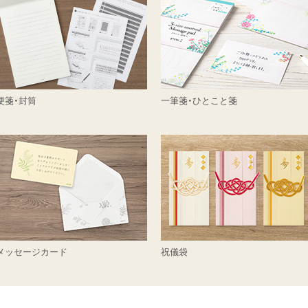
便箋・封筒
一筆箋・ひとこと箋
メッセージカード
祝儀袋