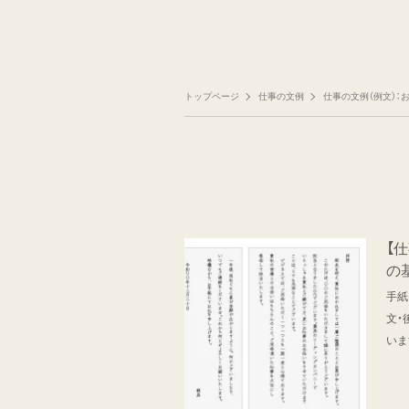
トップページ
仕事の文例
仕事の文例（例文）：
【
の
手紙
文・
いま