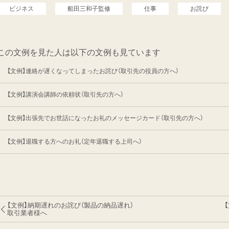
ビジネス
船田三和子監修
仕事
お詫び
この文例を見た人は以下の文例も見ています
【文例】連絡が遅くなってしまったお詫び（取引先の役員の方へ）
【文例】講演会講師の依頼状（取引先の方へ）
【文例】出張先でお世話になったお礼のメッセージカード（取引先の方へ）
【文例】退職する方へのお礼（定年退職する上司へ）
【文例】納期遅れのお詫び（製品の納品遅れ）
取引業者様へ