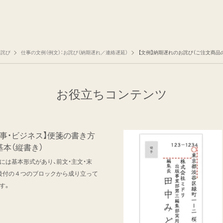
お詫び
仕事の文例（例文）：お詫び（納期遅れ／連絡遅延）
【文例】納期遅れのお詫び（ご注文商品
お役立ちコンテンツ
仕事・ビジネス】便箋の書き方
基本（縦書き）
には基本形式があり、前文・主文・末
後付の４つのブロックから成り立って
す。