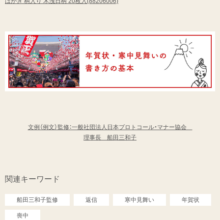
はがき 柄入り 木洩日柄 20枚入(88206006)
文例（例文）監修：一般社団法人日本プロトコール・マナー協会
理事長 船田三和子
関連キーワード
船田三和子監修
返信
寒中見舞い
年賀状
喪中