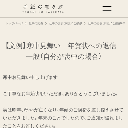
トップページ
仕事の文例
仕事の文例（例文）：ご挨拶
仕事の文例（例文）：ご挨拶（年
手紙の基本
仕事の手紙の書き方
【文例】寒中見舞い 年賀状への返信
一般
（自分が喪中の場合）
くらしの文例
寒中お見舞い申し上げます
仕事の文例
ご丁寧なお年始状をいただき、ありがとうございました。
特集
実は昨年、母○○が亡くなり、年頭のご挨拶を差し控えさせて
ミドリオフィシャルサイト
いただきました。年末のことでしたので、ご通知が遅れまし
たことをお許しください。