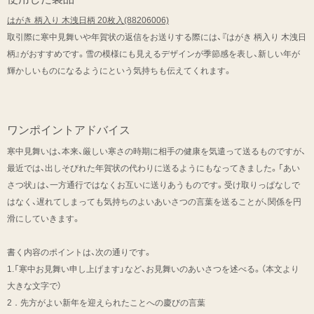
はがき 柄入り 木洩日柄 20枚入(88206006)
取引際に寒中見舞いや年賀状の返信をお送りする際には、『はがき 柄入り 木洩日
柄』がおすすめです。雪の模様にも見えるデザインが季節感を表し、新しい年が
輝かしいものになるようにという気持ちも伝えてくれます。
ワンポイントアドバイス
寒中見舞いは、本来、厳しい寒さの時期に相手の健康を気遣って送るものですが、
最近では、出しそびれた年賀状の代わりに送るようにもなってきました。「あい
さつ状」は、一方通行ではなくお互いに送りあうものです。受け取りっぱなしで
はなく、遅れてしまっても気持ちのよいあいさつの言葉を送ることが、関係を円
滑にしていきます。
書く内容のポイントは、次の通りです。
1.「寒中お見舞い申し上げます」など、お見舞いのあいさつを述べる。（本文より
大きな文字で）
2．先方がよい新年を迎えられたことへの慶びの言葉