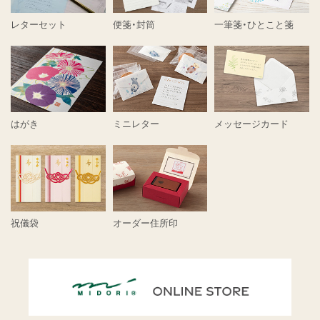
レターセット
便箋・封筒
一筆箋・ひとこと箋
はがき
ミニレター
メッセージカード
祝儀袋
オーダー住所印