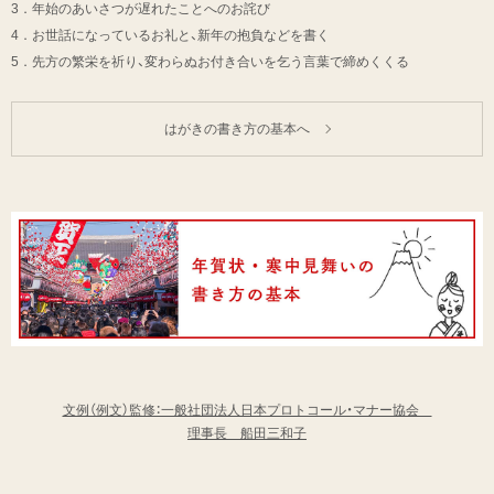
3．年始のあいさつが遅れたことへのお詫び
4．お世話になっているお礼と、新年の抱負などを書く
5．先方の繁栄を祈り、変わらぬお付き合いを乞う言葉で締めくくる
はがきの書き方の基本へ
文例（例文）監修：一般社団法人日本プロトコール・マナー協会
理事長 船田三和子