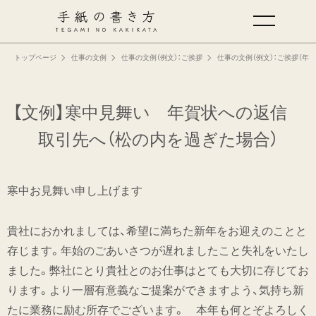
トップページ
仕事の文例
仕事の文例（例文）：ご挨拶
仕事の文例（例文）：ご挨拶（年
手紙の基本
仕事の手紙の書き方
【文例】寒中見舞い 年賀状への返信
取引先へ
（松の内を過ぎた場合）
くらしの文例
寒中お見舞い申し上げます
仕事の文例
貴社におかれましては、希望に満ちた新年をお迎えのことと
特集
存じます。年始のごあいさつが遅れましたこと失礼をいたし
ました。弊社にとり貴社とのお仕事はとても大切に存じてお
ミドリオフィシャルサイト
ります。より一層有意義なご提案ができますよう、気持ち新
たに業務に励む所存でございます。 本年も何とぞよろしく