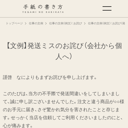
トップページ
仕事の文例
仕事の文例（例文）：お詫び
仕事の文例（例文）：お詫び（
手紙の基本
仕事の手紙の書き方
【文例】発送ミスのお詫び（会社から個
人へ）
くらしの文例
謹啓 なによりもまずお詫びを申し上げます。
仕事の文例
このたびは、当方の不手際で発送間違いをしてしまいまし
特集
て、誠に申し訳ございませんでした。注文と違う商品が○○様
のお手元に届き、さぞ驚かれ気分を害されたことと存じま
ミドリオフィシャルサイト
す。せっかく当店を信頼してご利用くださいましたのにと、
心が痛みます。