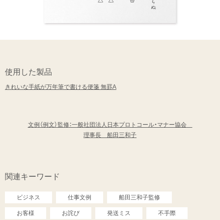
使用した製品
きれいな手紙が万年筆で書ける便箋 無罫A
文例（例文）監修：一般社団法人日本プロトコール・マナー協会
理事長 船田三和子
関連キーワード
ビジネス
仕事文例
船田三和子監修
お客様
お詫び
発送ミス
不手際