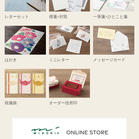
レターセット
便箋・封筒
一筆箋・ひとこと箋
はがき
ミニレター
メッセージカード
祝儀袋
オーダー住所印