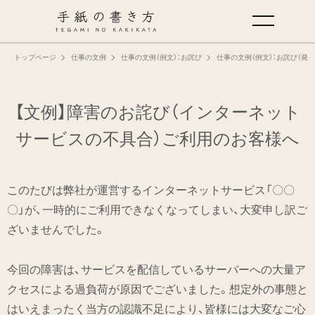
トップページ
仕事の文例
仕事の文例（例文）：お詫び
仕事の文例（例文）：お詫び（
手紙の基本
仕事の手紙の書き方
【文例】障害のお詫び（インターネット
サービスの不具合）
ご利用のお客様へ
くらしの文例
このたびは弊社が運営するインターネットサービス「〇〇
仕事の文例
〇」が、一時的にご利用できなくなってしまい、大変申し訳ご
ざいませんでした。
特集
今回の障害は、サービスを配信しているサーバーへの大量ア
ミドリオフィシャルサイト
クセスによる過負荷が原因でございました。想定外の事態と
はいえまったく当方の認識不足により、皆様には大変なご心