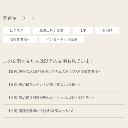
関連キーワード
ビジネス
船田三和子監修
仕事
お詫び
取引業者様へ
インターネット障害
この文例を見た人は以下の文例も見ています
【文例】障害のお詫び（受注システムのトラブル）取引業者様へ
【文例】母の日プレゼントの添え状-1（お母様へ）
【文例】締め切り期日が遅れたことへのお詫び（取引先へ）
【文例】講演会講師の依頼状（取引先の方へ）