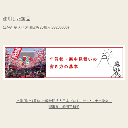
使用した製品
はがき 柄入り 木洩日柄 20枚入(88206006)
文例（例文）監修：一般社団法人日本プロトコール・マナー協会
理事長 船田三和子