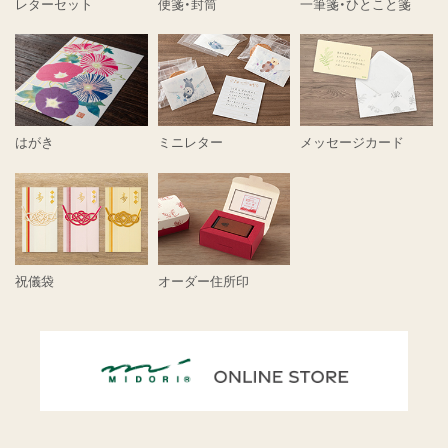
レターセット
便箋・封筒
一筆箋・ひとこと箋
はがき
ミニレター
メッセージカード
祝儀袋
オーダー住所印