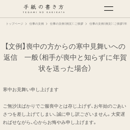
トップページ
仕事の文例
仕事の文例（例文）：ご挨拶
仕事の文例（例文）：ご挨拶（年
手紙の基本
仕事の手紙の書き方
【文例】喪中の方からの寒中見舞いへの
返信 一般
（相手が喪中と知らずに年賀
くらしの文例
状を送った場合）
仕事の文例
寒中お見舞い申し上げます
特集
ご無沙汰ばかりでご服喪中とは存じ上げず、お年始のごあい
さつを差し上げてしまい、誠に申し訳ございません。大変遅
ミドリオフィシャルサイト
ればせながら、心からお悔やみ申し上げます。