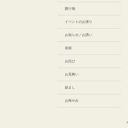
贈り物
イベントのお便り
お知らせ／お誘い
依頼
お詫び
お見舞い
励まし
お悔やみ