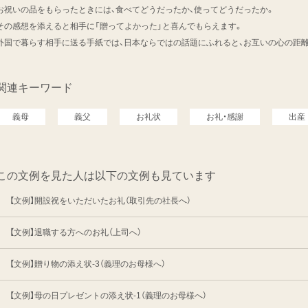
お祝いの品をもらったときには、食べてどうだったか、使ってどうだったか。
その感想を添えると相手に「贈ってよかった」と喜んでもらえます。
外国で暮らす相手に送る手紙では、日本ならではの話題にふれると、お互いの心の距
関連キーワード
義母
義父
お礼状
お礼・感謝
出産
この文例を見た人は以下の文例も見ています
【文例】開設祝をいただいたお礼（取引先の社長へ）
【文例】退職する方へのお礼（上司へ）
【文例】贈り物の添え状-3（義理のお母様へ）
【文例】母の日プレゼントの添え状-1（義理のお母様へ）