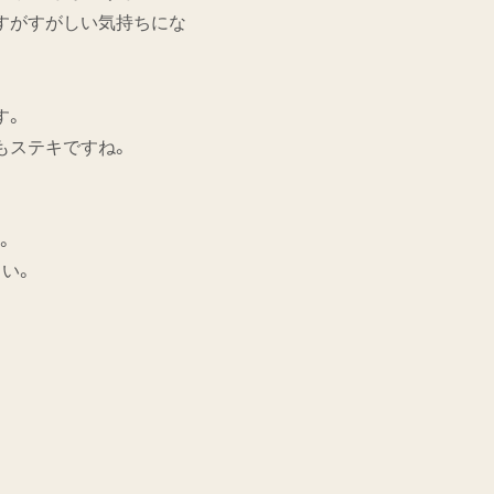
すがすがしい気持ちにな
す。
もステキですね。
。
い。