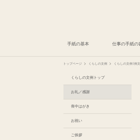
手紙の基本
仕事の手紙の
トップページ
くらしの文例
くらしの文例（例文
くらしの文例トップ
お礼／感謝
喪中はがき
お祝い
ご挨拶