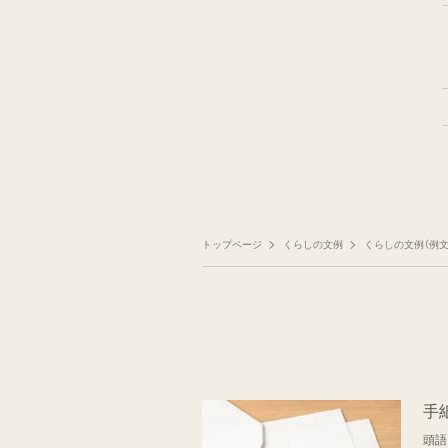
トップページ
くらしの文例
くらしの文例（例文
手
頭語