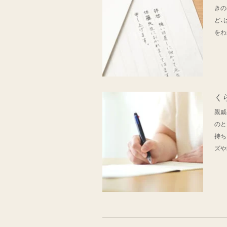
きの
ど、
をわ
く
親戚
のと
持ち
ズや