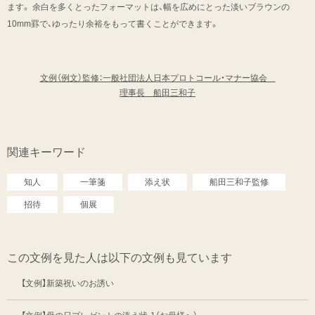
ます。 余白を多くとったフォーマットは、幅を広めにとった淡いブラウンの
10mm罫で、ゆったり余裕をもって書くことができます。
文例（例文）監修：一般社団法人日本プロトコール・マナー協会
理事長 船田三和子
関連キーワード
知人
一筆箋
添え状
船田三和子監修
招待
個展
この文例を見た人は以下の文例も見ています
【文例】新築祝いのお誘い