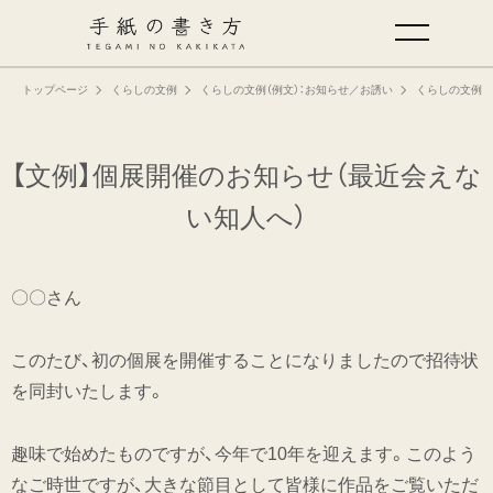
トップページ
くらしの文例
くらしの文例（例文）：お知らせ／お誘い
くらしの文例（
手紙の基本
仕事の手紙の書き方
【文例】個展開催のお知らせ（最近会えな
い知人へ）
くらしの文例
〇〇さん
仕事の文例
このたび、初の個展を開催することになりましたので招待状
特集
を同封いたします。
ミドリオフィシャルサイト
趣味で始めたものですが、今年で10年を迎えます。このよう
なご時世ですが、大きな節目として皆様に作品をご覧いただ