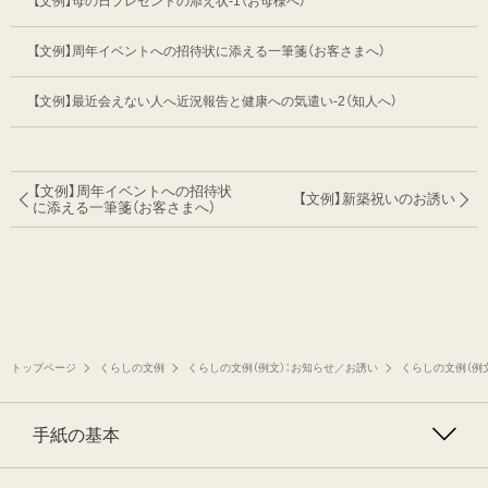
【文例】母の日プレゼントの添え状-1（お母様へ）
【文例】周年イベントへの招待状に添える一筆箋（お客さまへ）
【文例】最近会えない人へ近況報告と健康への気遣い-2（知人へ）
【文例】周年イベントへの招待状
【文例】新築祝いのお誘い
に添える一筆箋（お客さまへ）
トップページ
くらしの文例
くらしの文例（例文）：お知らせ／お誘い
くらしの文例（例
手紙の基本