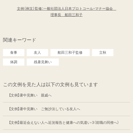
文例（例文）監修：一般社団法人日本プロトコール・マナー協会
理事長 船田三和子
関連キーワード
食事
友人
船田三和子監修
立秋
体調
残暑見舞い
この文例を見た人は以下の文例も見ています
【文例】暑中見舞い 親戚へ
【文例】暑中見舞い ご無沙汰している友人へ
【文例】最近会えない人へ近況報告と健康への気遣い-3（前職の同僚へ）