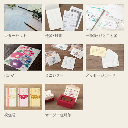
レターセット
便箋・封筒
一筆箋・ひとこと箋
はがき
ミニレター
メッセージカード
祝儀袋
オーダー住所印