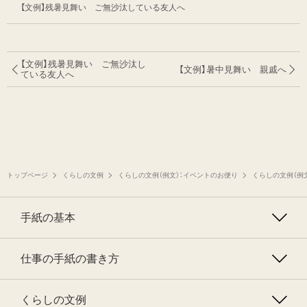
【文例】残暑見舞い ご無沙汰している友人へ
【文例】残暑見舞い ご無沙汰し
【文例】暑中見舞い 親戚へ
ている友人へ
トップページ
くらしの文例
くらしの文例（例文）：イベントのお便り
くらしの文例（例
手紙の基本
仕事の手紙の書き方
くらしの文例