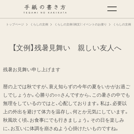
トップページ
くらしの文例
くらしの文例（例文）：イベントのお便り
くらしの文例（
手紙の基本
仕事の手紙の書き方
【文例】残暑見舞い 親しい友人へ
くらしの文例
残暑お見舞い申し上げます
仕事の文例
暦の上では秋ですが、衰え知らずの今年の夏をいかがお過ご
しでしょうか。心勝りの○○さんですから、この暑さの中でも
特集
無理をしているのではと、心配しております。私は、必要以
上の外出を避けて体力を温存し、何とか元気にしています。
ミドリオフィシャルサイト
秋風吹く頃、お食事にでも行きましょう。その日を楽しみ
に、お互いに体調を崩さぬよう心掛けたいものですね。