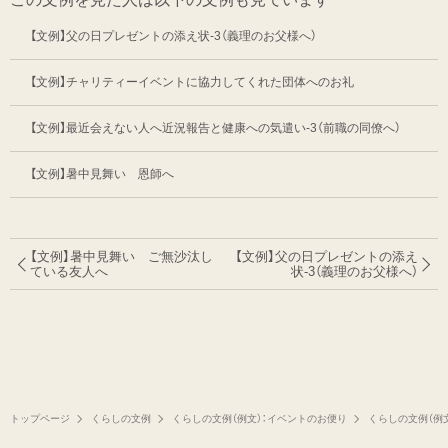
【文例】父の日プレゼントの添え状-3（義理のお父様へ）
【文例】チャリティーイベントに協力してくれた団体へのお礼
【文例】最近会えない人へ近況報告と健康への気遣い-3（前職の同僚へ）
【文例】暑中見舞い 恩師へ
【文例】暑中見舞い ご無沙汰し
【文例】父の日プレゼントの添え
ている友人へ
状-3（義理のお父様へ）
トップページ
くらしの文例
くらしの文例（例文）：イベントのお便り
くらしの文例（例