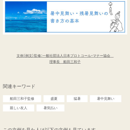
文例（例文）監修：一般社団法人日本プロトコール・マナー協会
理事長 船田三和子
関連キーワード
船田三和子監修
盛夏
猛暑
暑中見舞い
親しい友人
暑気払い
この文例を見た人は以下の文例も見ています