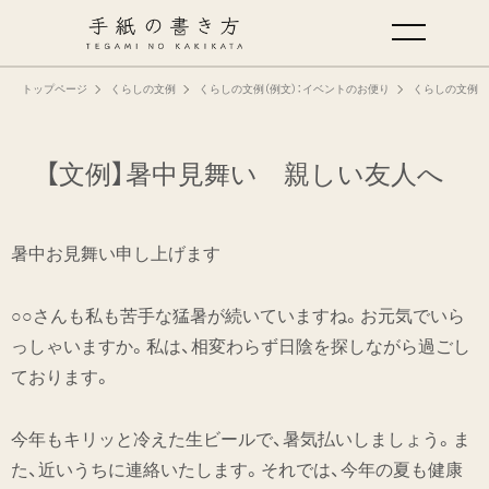
トップページ
くらしの文例
くらしの文例（例文）：イベントのお便り
くらしの文例（
手紙の基本
仕事の手紙の書き方
【文例】暑中見舞い 親しい友人へ
くらしの文例
暑中お見舞い申し上げます
仕事の文例
○○さんも私も苦手な猛暑が続いていますね。お元気でいら
っしゃいますか。私は、相変わらず日陰を探しながら過ごし
特集
ております。
ミドリオフィシャルサイト
今年もキリッと冷えた生ビールで、暑気払いしましょう。ま
た、近いうちに連絡いたします。それでは、今年の夏も健康